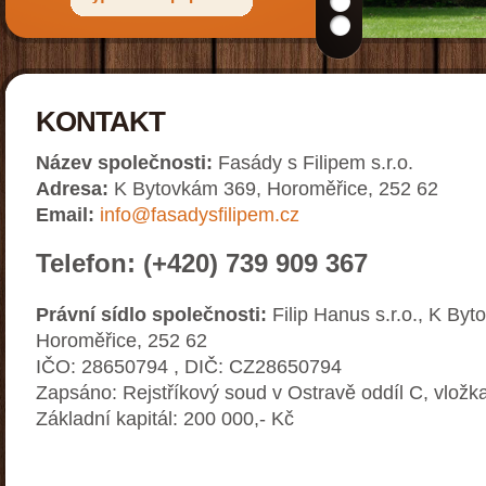
KONTAKT
Název společnosti:
Fasády s Filipem s.r.o.
Adresa:
K Bytovkám 369, Horoměřice, 252 62
Email:
info@fasadysfilipem.cz
Telefon:
(+420) 739 909 367
Právní sídlo společnosti:
Filip Hanus s.r.o., K By
Horoměřice, 252 62
IČO: 28650794 , DIČ: CZ28650794
Zapsáno: Rejstříkový soud v Ostravě oddíl C, vložk
Základní kapitál: 200 000,- Kč