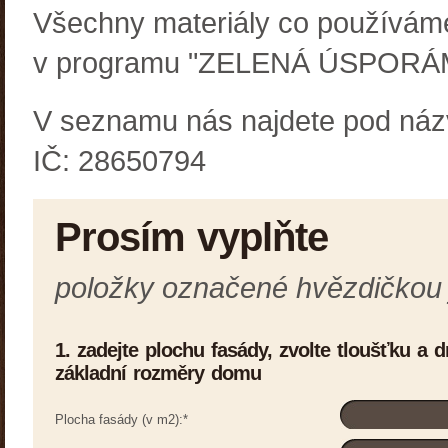
Všechny materiály co používáme
v programu "ZELENÁ ÚSPORÁM " 
V seznamu nás najdete pod názv
IČ: 28650794
Prosím vyplňte
položky označené hvězdičkou
1. zadejte plochu fasády, zvolte tloušťku a d
základní rozměry domu
Plocha fasády (v m2):
*