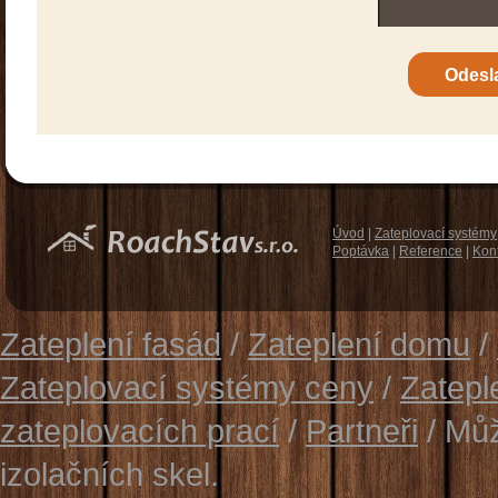
Úvod
|
Zateplovací systémy
Poptávka
|
Reference
|
Kon
Zateplení fasád
/
Zateplení domu
/
Zateplovací systémy ceny
/
Zatepl
zateplovacích prací
/
Partneři
/ Můž
izolačních skel.