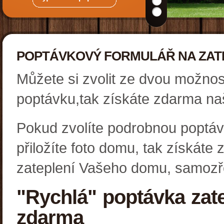
POPTÁVKOVÝ FORMULÁŘ NA ZAT
Můžete si zvolit ze dvou možno
poptávku,tak získáte zdarma naš
Pokud zvolíte podrobnou poptáv
přiložíte foto domu, tak získát
zateplení Vašeho domu, samoz
"Rychlá" poptávka zate
zdarma