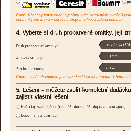
ji
Pozn.
Všechny zateplovací systémy výše uvedených výrobců jsou c
podmínky pro získání dotace z programu Nová zelená úsporám.
4. Vyberte si druh probarvené omítky, její zrn
Druh probarvené omítky:
Zrnitost omítky:
Struktura omítky:
Pozn.
Z naší zkušenosti je nejvhodnější zrnitá struktura 1,5mm n
5. Lešení – můžete zvolit kompletní dodávk
zajistit vlastní lešení
Požaduji Vaše lešení (montáž, demontáž, doprava, pronájem)
Lešení si zajistím sám