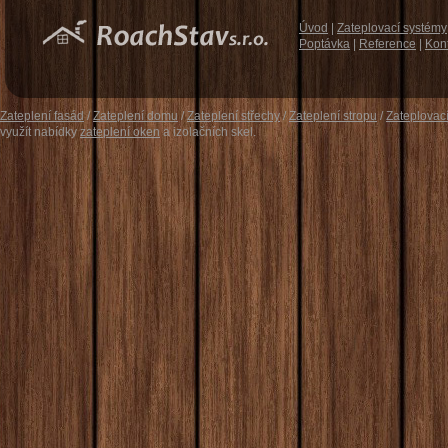
Úvod
|
Zateplovací systémy
Poptávka
|
Reference
|
Kon
Zateplení fasád
/
Zateplení domu
/
Zateplení střechy
/
Zateplení stropu
/
Zateplovac
využít nabídky
zateplení oken
a izolačních skel.