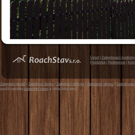
Úvod
|
Zateplovací systémy
Poptávka
|
Reference
|
Kon
Zateplení fasád
/
Zateplení domu
/
Zateplení střechy
/
Zateplení stropu
/
Zateplovac
využít nabídky
zateplení oken
a izolačních skel.