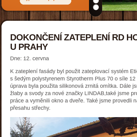
DOKONČENÍ ZATEPLENÍ RD H
U PRAHY
Dne: 12. cervna
K zateplení fasády byl použit zateplovací systém Et
s šedým polystyrenem Styrotherm Plus 70 o síle 12
úprava byla použita silikonová zrnitá omítka. Dále j
žlaby a svody za nové značky LINDAB,také jsme pro
práce a vyměnili okno a dveře. Také jsme provedli n
přesahu střechy.