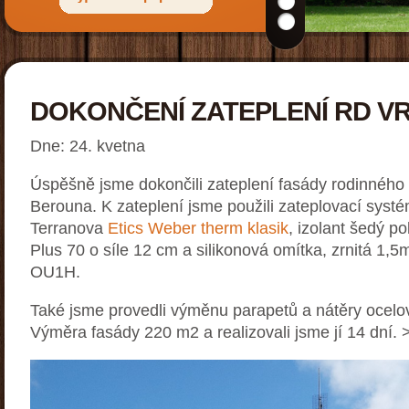
DOKONČENÍ ZATEPLENÍ RD V
Dne: 24. kvetna
Úspěšně jsme dokončili zateplení fasády rodinného
Berouna. K zateplení jsme použili zateplovací syst
Terranova
Etics Weber therm klasik
, izolant šedý p
Plus 70 o síle 12 cm a silikonová omítka, zrnitá 1,5
OU1H.
Také jsme provedli výměnu parapetů a nátěry ocelo
Výměra fasády 220 m2 a realizovali jsme jí 14 dní. 