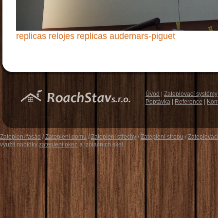
replicas relojes
replicas audemars-piguet
Úvod
|
Zateplovací systémy
Poptávka
|
Reference
|
Kon
Zateplení fasád
/
Zateplení domu
/
Zateplení střechy
/
Zateplení stropu
/
Zateplovac
využít nabídky
zateplení oken
a izolačních skel.