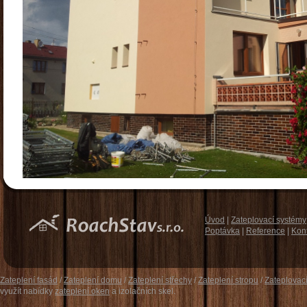
Úvod
|
Zateplovací systémy
Poptávka
|
Reference
|
Kon
Zateplení fasád
/
Zateplení domu
/
Zateplení střechy
/
Zateplení stropu
/
Zateplovac
využít nabídky
zateplení oken
a izolačních skel.