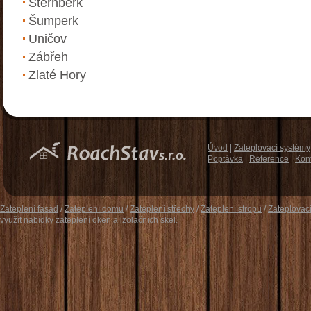
Šternberk
Šumperk
Uničov
Zábřeh
Zlaté Hory
Úvod
|
Zateplovací systémy
Poptávka
|
Reference
|
Kon
Zateplení fasád
/
Zateplení domu
/
Zateplení střechy
/
Zateplení stropu
/
Zateplovac
využít nabídky
zateplení oken
a izolačních skel.