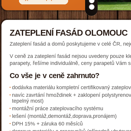
ZATEPLENÍ FASÁD OLOMOUC
Zateplení fasád a domů poskytujeme v celé ČR, nej
V ceně za zateplení fasád nejsou uvedeny pouze kl
parapety, řešíme individuálně, ceny parapetů Vám 
Co vše je v ceně zahrnuto?
dodávka materiálu kompletní certifikovaný zateplo
navíc zavrtání hmoždinek + zaklopení polystyreno
tepelný most)
montážní práce zateplovacího systému
lešení (montáž,demontáž,doprava,pronájem)
DPH 15% + záruka 60 měsíců